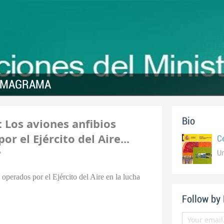
es MAGRAMA
Los aviones anfibios
Bio
 el Ejército del Aire...
C
A
U
rados por el Ejército del Aire en la lucha
Follow by